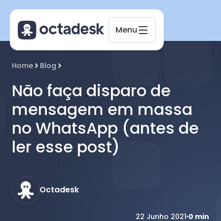
Menu
Octadesk
Home
Blog
Online agora
Não faça disparo de
mensagem em massa
no WhatsApp (antes de
ler esse post)
Octadesk
22 Junho 2021
0
min