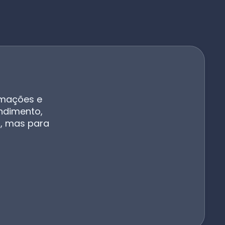
omações e
ndimento,
I, mas para