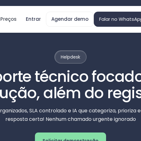
Preços
Entrar
Agendar demo
Falar no WhatsAp
Helpdesk
orte técnico focad
lução, além do regis
rganizados, SLA controlado e IA que categoriza, prioriza 
resposta certa! Nenhum chamado urgente ignorado
Solicitar demonstração