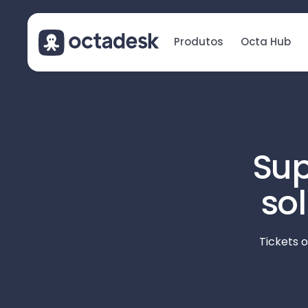
Produtos
Octa Hub
Sup
so
Tickets o