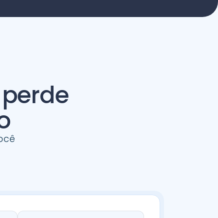
 perde
o
ocê