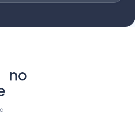
a no
e
 a