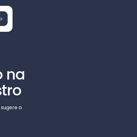
p
o na
tro
e sugere a