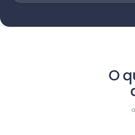
O q
o