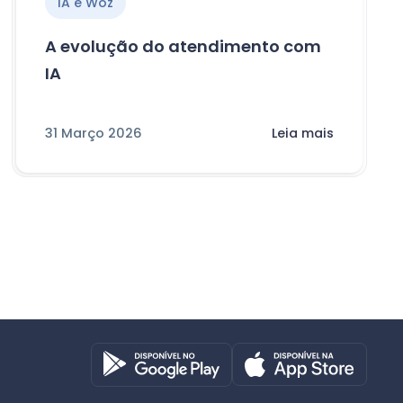
IA e Woz
A evolução do atendimento com
IA
31 Março 2026
Leia mais
Octadesk
Online agora