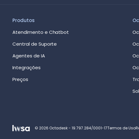
Produtos
Oc
Atendimento e Chatbot
Oc
Central de Suporte
Oc
Agentes de IA
Oc
Integrações
Oc
Preços
Tr
So
© 2026 Octadesk - 19.797.284/0001-17
Termos de Uso
R