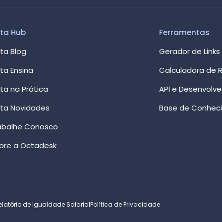
ta Hub
Ferramentas
ta Blog
Gerador de Links
ta Ensina
Calculadora de R
ta na Prática
API e Desenvolv
ta Novidades
Base de Conhec
abalhe Conosco
bre a Octadesk
elatório de Igualdade Salarial
Política de Privacidade