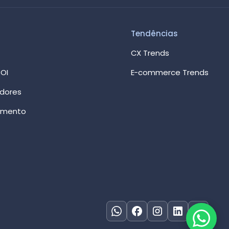
Tendências
CX Trends
OI
E-commerce Trends
edores
imento