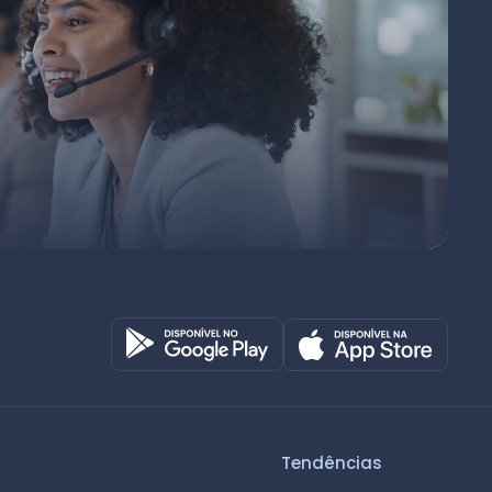
Octadesk
Online agora
Tendências