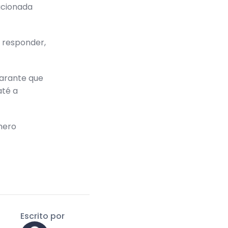
acionada
e responder,
arante que
té a
mero
Escrito por