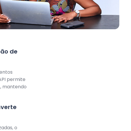
são de
entos
API permite
es, mantendo
verte
zadas, o