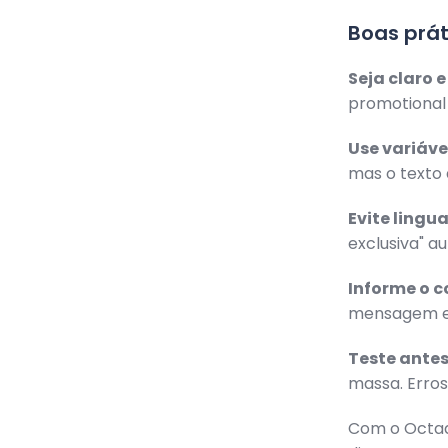
Boas prát
Seja claro e
promotional 
Use variáv
mas o texto 
Evite ling
exclusiva" a
Informe o c
mensagem e o
Teste antes
massa. Erro
Com o Octade