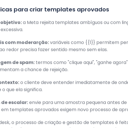
icas para criar templates aprovados
 objetivo:
a Meta rejeita templates ambíguos ou com li
excessiva.
eis com moderarção:
variáveis como {{1}} permitem per
ao redor precisa fazer sentido mesmo sem elas.
uagem de spam:
termos como "clique aqui", "ganhe agora"
umentam a chance de rejeição.
ontexto:
o cliente deve entender imediatamente de ond
 que ela significa.
 de escalar:
envie para uma amostra pequena antes de 
s em templates aprovados exigem novo processo de apr
sk, o processo de criação e gestão de templates é feit