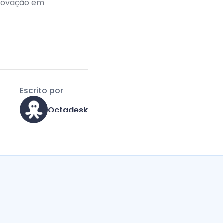
rovação em
Escrito por
Octadesk