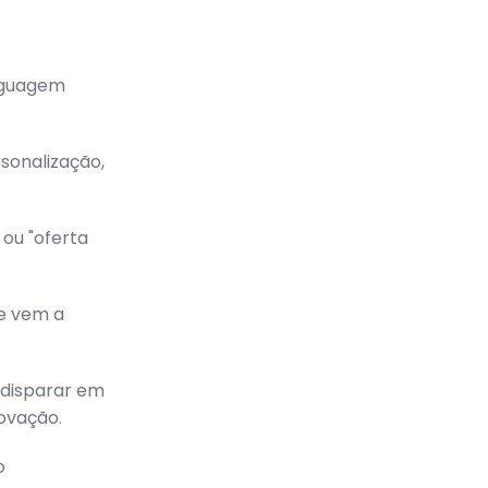
nguagem
sonalização,
 ou "oferta
e vem a
disparar em
ovação.
o