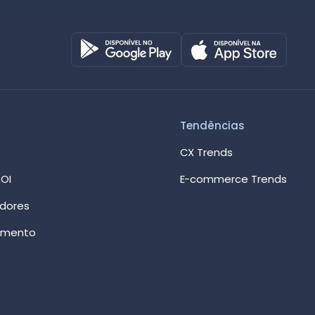
Octadesk
Online agora
Tendências
CX Trends
OI
E-commerce Trends
edores
imento