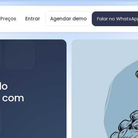
Preços
Entrar
Agendar demo
Falar no WhatsAp
do
I com