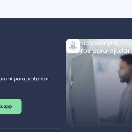
Estamos sempre
prontos para ajudar 
om IA para sustentar
tsapp