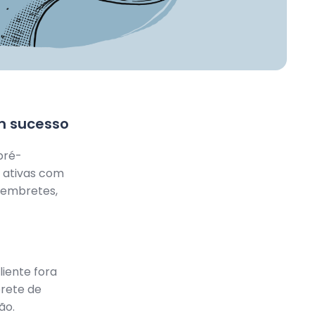
m sucesso
pré-
 ativas com
 lembretes,
iente fora
brete de
ão.