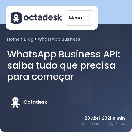
Menu
Home
Blog
WhatsApp Business
WhatsApp Business API:
saiba tudo que precisa
para começar
Octadesk
Online agora
Octadesk
28 Abril 2021
0
min
Atualizado em
19/6/26 9:36