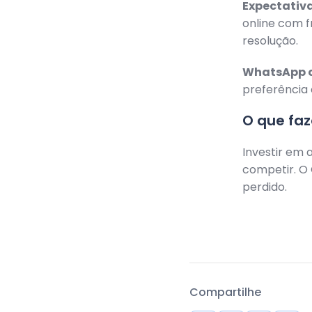
Expectativa
online com f
resolução.
WhatsApp c
preferência 
O que fa
Investir em 
competir. O 
perdido.
Compartilhe