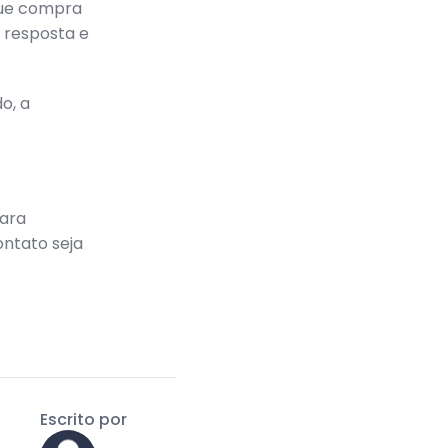
ue compra
e resposta e
o, a
para
ntato seja
Escrito por