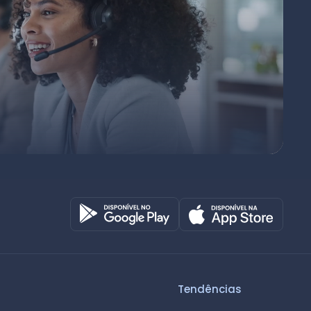
Octadesk
Online agora
Tendências