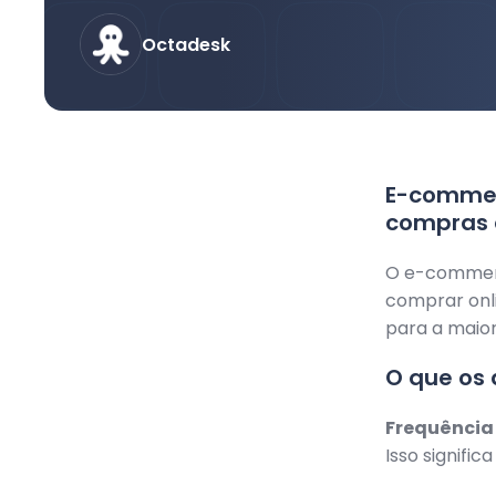
Octadesk
E-commer
compras 
O e-commerc
comprar onli
para a maior
O que os
Frequência 
Isso signifi