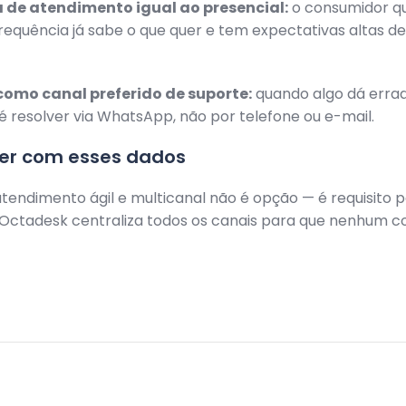
 de atendimento igual ao presencial:
o consumidor q
requência já sabe o que quer e tem expectativas altas d
omo canal preferido de suporte:
quando algo dá errad
é resolver via WhatsApp, não por telefone ou e-mail.
zer com esses dados
atendimento ágil e multicanal não é opção — é requisito 
Octadesk centraliza todos os canais para que nenhum co