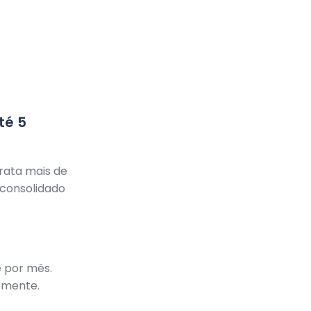
té 5
rata mais de
 consolidado
 por mês.
emente.