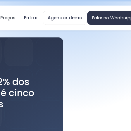
Preços
Entrar
Agendar demo
Falar no WhatsAp
2% dos
é cinco
s