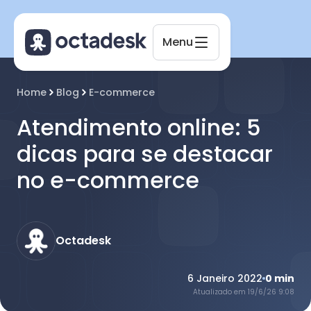
Menu
Octadesk
Home
Blog
E-commerce
Online agora
Atendimento online: 5
dicas para se destacar
no e-commerce
Octadesk
6 Janeiro 2022
0
min
Atualizado em
19/6/26 9:08