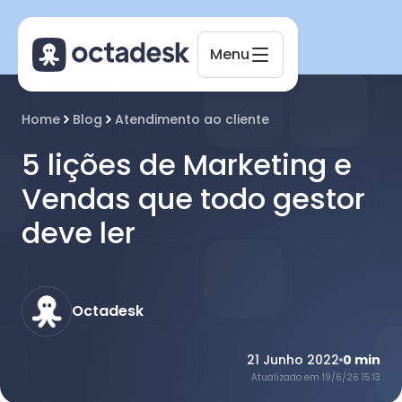
Menu
Home
Blog
Atendimento ao cliente
Octadesk
5 lições de Marketing e
Online agora
Vendas que todo gestor
deve ler
Octadesk
21 Junho 2022
0
min
Atualizado em
19/6/26 15:13