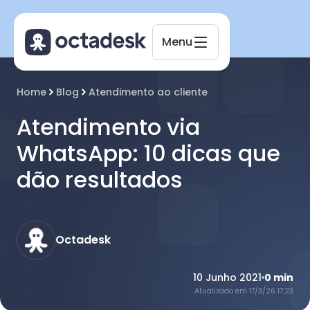
Menu
Home
Blog
Atendimento ao cliente
Atendimento via
WhatsApp: 10 dicas que
dão resultados
Octadesk
Online agora
Octadesk
10 Junho 2021
0
min
Atualizado em
17/3/26 17:23