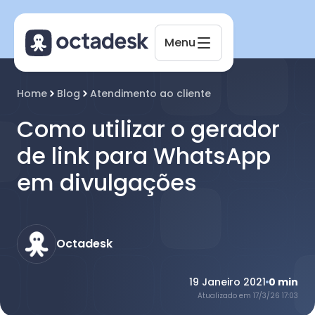
Menu
Home
Blog
Atendimento ao cliente
Como utilizar o gerador
de link para WhatsApp
Octadesk
Online agora
em divulgações
Octadesk
19 Janeiro 2021
0
min
Atualizado em
17/3/26 17:03