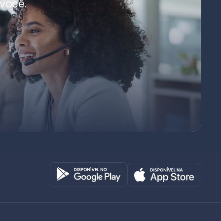
você.
Octadesk
Online agora