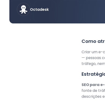
Octadesk
Como atr
Criar um e-c
— pessoas c
tráfego, ne
Estratégi
SEO para e
fonte de trá
descrições e