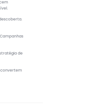
ecem
vel.
descoberta.
o. Campanhas
stratégia de
a convertem