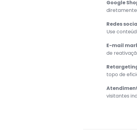
Google Sho
diretamente 
Redes socia
Use conteúd
E-mail mar
de reativaçã
Retargetin
topo de efic
Atendiment
visitantes i