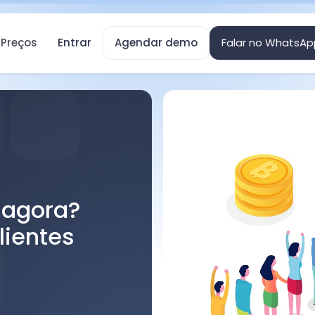
Preços
Entrar
Agendar demo
Falar no WhatsAp
 agora?
lientes