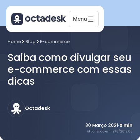
Menu
Octadesk
Home
Blog
E-commerce
Online agora
Saiba como divulgar seu
e-commerce com essas
dicas
Octadesk
30 Março 2021
0
min
Atualizado em
19/6/26 9:08