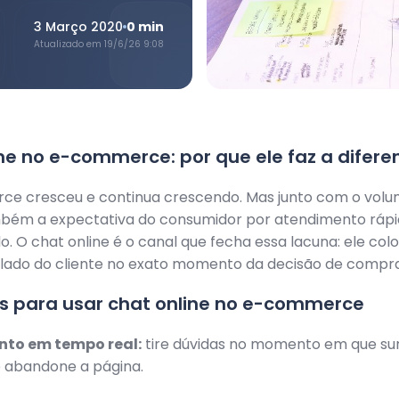
3 Março 2020
0
min
Atualizado em
19/6/26 9:08
ne no e-commerce: por que ele faz a difere
e cresceu e continua crescendo. Mas junto com o volume
bém a expectativa do consumidor por atendimento rápi
o. O chat online é o canal que fecha essa lacuna: ele col
lado do cliente no exato momento da decisão de compra
s para usar chat online no e-commerce
nto em tempo real:
tire dúvidas no momento em que su
e abandone a página.