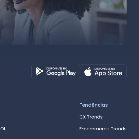
Octadesk
Online agora
Tendências
CX Trends
OI
E-commerce Trends