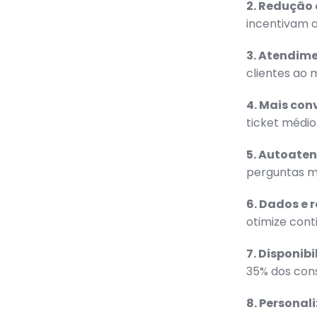
2. Redução
incentivam 
3. Atendime
clientes ao 
4. Mais con
ticket médio
5. Autoate
perguntas m
6. Dados e r
otimize con
7. Disponib
35% dos con
8. Personal