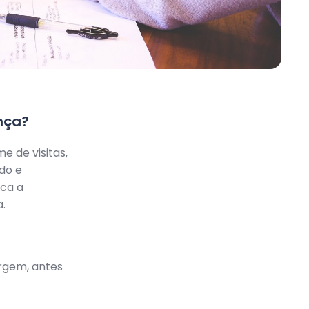
nça?
 de visitas,
do e
oca a
.
rgem, antes