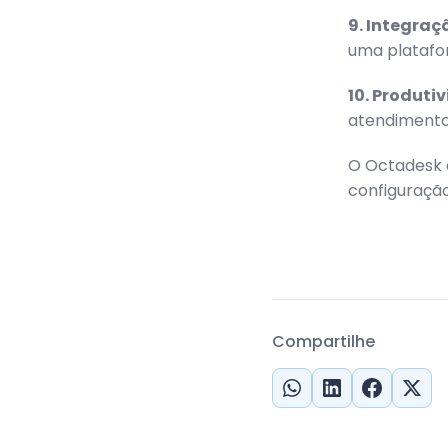
9. Integraç
uma platafo
10. Produti
atendimento
O Octadesk 
configuração
Compartilhe