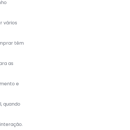
nho
 vários
omprar têm
ara as
imento e
l, quando
interação.