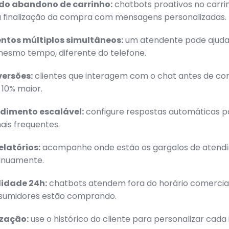
 do abandono de carrinho:
chatbots proativos no carri
a finalização da compra com mensagens personalizadas.
ntos múltiplos simultâneos:
um atendente pode ajudar
mesmo tempo, diferente do telefone.
versões:
clientes que interagem com o chat antes de c
 10% maior.
ndimento escalável:
configure respostas automáticas p
ais frequentes.
elatórios:
acompanhe onde estão os gargalos de atend
tinuamente.
ilidade 24h:
chatbots atendem fora do horário comercia
sumidores estão comprando.
ização:
use o histórico do cliente para personalizar cada 