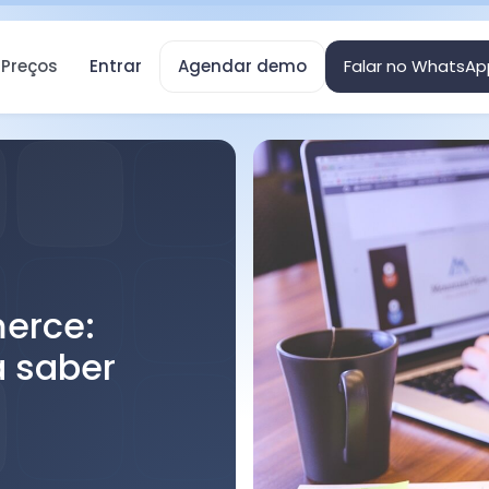
Preços
Entrar
Agendar demo
Falar no WhatsAp
erce:
a saber