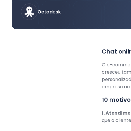
Octadesk
Chat onli
O e-commerc
cresceu tam
personalizad
empresa ao 
10 motivo
1. Atendime
que o client