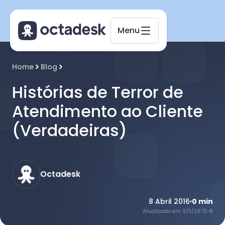
Menu
Octadesk
Home
Blog
Online agora
Histórias de Terror de
Atendimento ao Cliente
(Verdadeiras)
Octadesk
8 Abril 2016
0
min
Atualizado em
9/3/26 15:41