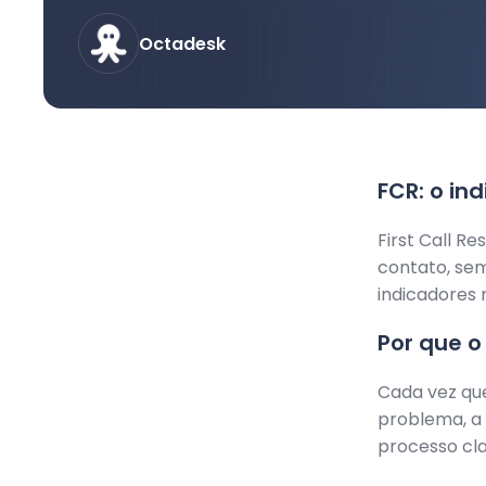
Octadesk
FCR: o in
First Call R
contato, sem
indicadores 
Por que o
Cada vez qu
problema, a 
processo cla