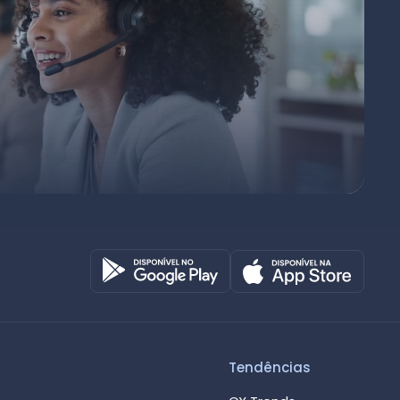
Octadesk
Online agora
Tendências