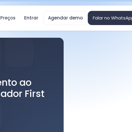
Preços
Entrar
Agendar demo
Falar no WhatsAp
nto ao
ador First