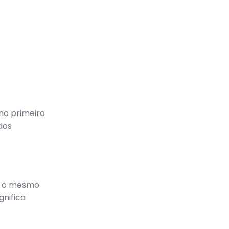
no primeiro
dos
a o mesmo
gnifica