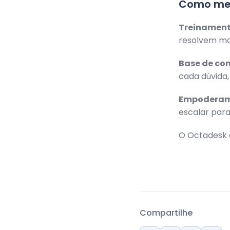
Como mel
Treinament
resolvem mai
Base de co
cada dúvida,
Empoderam
escalar para
O Octadesk 
Compartilhe