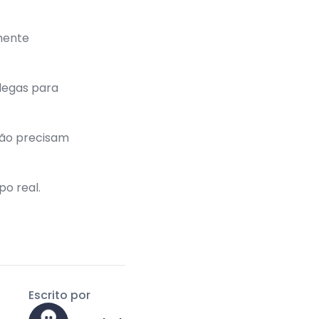
mente
legas para
ão precisam
o real.
Escrito por