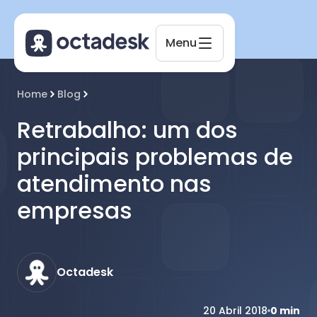
Menu
Octadesk
Home
Blog
Online agora
Retrabalho: um dos
principais problemas de
atendimento nas
empresas
Octadesk
20 Abril 2018
0
min