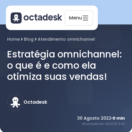
Menu
Octadesk
Home
Blog
Atendimento omnichannel
Online agora
Estratégia omnichannel:
o que é e como ela
otimiza suas vendas!
Octadesk
30 Agosto 2022
0
min
Atualizado em
19/6/26 9:00