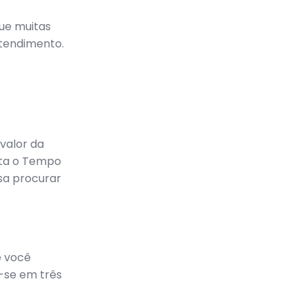
ue muitas
tendimento.
valor da
nta o Tempo
sa procurar
e você
a-se em três