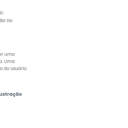
r.
ção no
cer uma
ia. Uma
a do usuário.
rustração