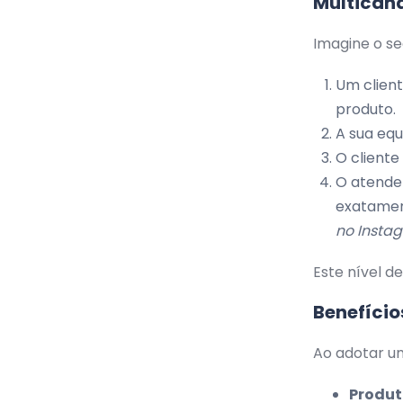
Multican
Imagine o s
Um clien
produto.
A sua equ
O client
O atenden
exatamen
no Instag
Este nível d
Benefício
Ao adotar u
Produt