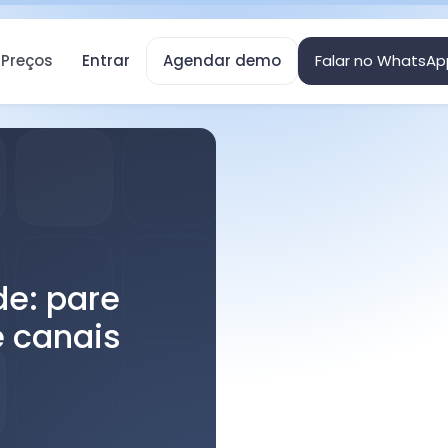
Preços
Entrar
Agendar demo
Falar no WhatsAp
e: pare
e canais