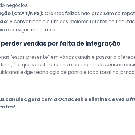
o negócios.
ação (CSAT/NPS):
Clientes felizes não precisam se repeti
ão:
A conveniência é um dos maiores fatores de fideliza
o e serviços modernos.
perder vendas por falta de integração
nas "estar presente" em vários canais e passar a ofere
fluida, é o que vai diferenciar a sua marca da concorrênc
ticanal exige tecnologia de ponta e foco total na jornad
us canais agora com a Octadesk e elimine de vez a f
ientes!