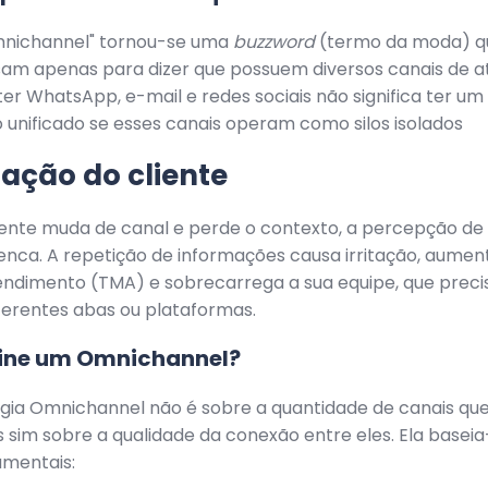
nichannel" tornou-se uma
buzzword
(termo da moda) q
am apenas para dizer que possuem diversos canais de a
ter WhatsApp, e-mail e redes sociais não significa ter um
unificado se esses canais operam como silos isolados
ração do cliente
ente muda de canal e perde o contexto, a percepção de 
nca. A repetição de informações causa irritação, aume
endimento (TMA) e sobrecarrega a sua equipe, que preci
ferentes abas ou plataformas.
fine um Omnichannel?
gia Omnichannel não é sobre a quantidade de canais qu
 sim sobre a qualidade da conexão entre eles. Ela basei
amentais: