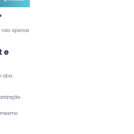
?
s não apenas
t e
m aba.
anização.
o mesmo