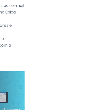
s por e-mail
ma única
ores e
 o
 com a