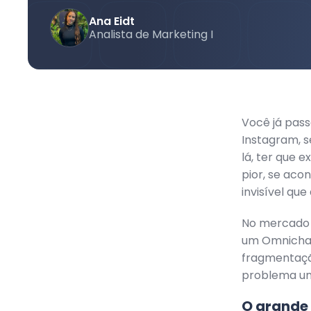
Ana Eidt
Analista de Marketing I
Você já pas
Instagram, s
lá, ter que e
pior, se aco
invisível qu
No mercado 
um Omnichan
fragmentaçã
problema uni
O grande 