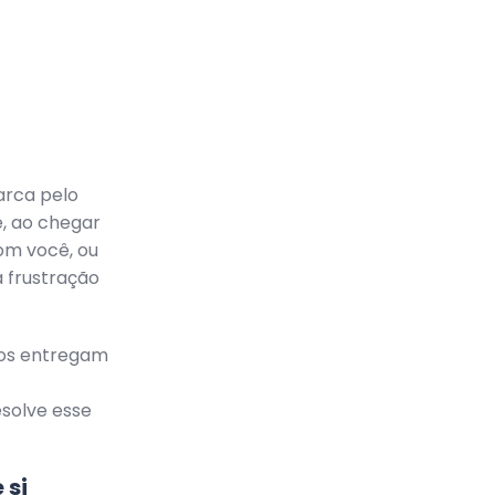
arca pelo
, ao chegar
com você, ou
a frustração
cos entregam
solve esse
 si