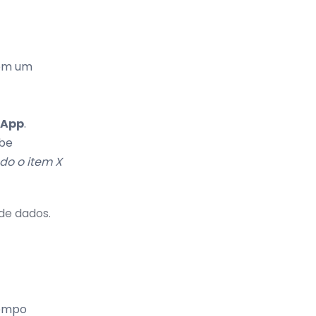
 em um
App
.
abe
do o item X
 de dados.
tempo