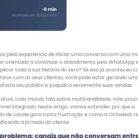
0
min
Atualizado em
19/6/26 9:02
sou pela experiência de iniciar uma conversa com uma m
er orientado a continuar o atendimento pelo WhatsApp e
xplicar toda a sua história do zero? Se isso já aconteceu 
ntece com os seus clientes, você pode estar gerando um
e afasta seu público e prejudica seriamente suas vendas.
atual, todo mundo fala sobre multicanalidade, mas pou
nel integrado. Neste artigo, vamos entender por que a
o de canais gera tanta frustração e como a Octadesk re
ficando a jornada do cliente.
problema: canais que não conversam entre