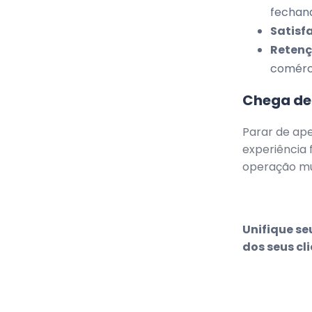
fechand
Satisf
Retenç
comérci
Chega de 
Parar de ape
experiência 
operação mul
Unifique se
dos seus cl