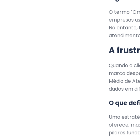
O termo "Om
empresas us
No entanto, 
atendimento 
A frust
Quando o cli
marca despe
Médio de At
dados em di
O que de
Uma estraté
oferece, mas
pilares fund