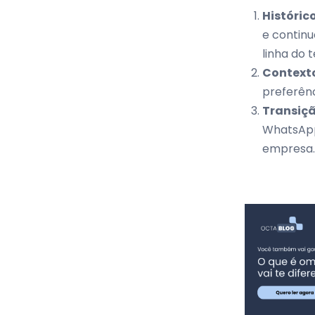
Históric
e continu
linha do 
Contexto
preferên
Transiçã
WhatsApp
empresa.