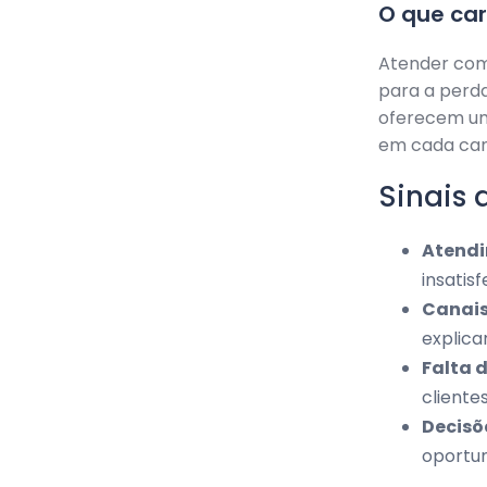
O que ca
Atender com
para a perd
oferecem uma
em cada can
Sinais 
Atendi
insatisf
Canais
explica
Falta 
client
Decisõ
oportun