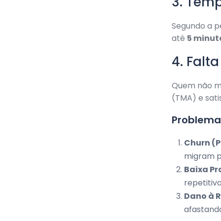
3. Temp
Segundo a p
até
5 minut
4. Falt
Quem não me
(TMA) e sati
Problemas
Churn (P
migram p
Baixa Pr
repetitiv
Dano à 
afastand