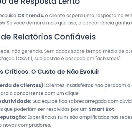
o de Resposta Lento
esquisa
CX Trends
, o cliente espera uma resposta no 
os
. Se você demora mais que isso, a concorrência ganha 
a de Relatórios Confiáveis
de, não gerencia. Sem dados sobre tempo médio de a
sfação (CSAT), sua gestão é baseada em "achismos".
 Críticos: O Custo de Não Evoluir
erda de Clientes):
Clientes insatisfeitos não perdoam 
ara o concorrente com um clique.
odutividade:
Sua equipe fica sobrecarregada com dúvid
as que poderiam ser resolvidas por um
Smart Bot
.
Reputação:
Experiências ruins são amplificadas nas redes 
o novos compradores.