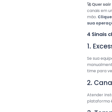
🚀 Quer sai
canais em um
mão.
Clique
sua operaç
4 Sinais 
1. Exce
Se sua equip
manualmente,
time para ve
2. Cana
Atender Ins
plataforma é