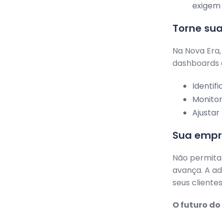
exigem 
Torne su
Na Nova Era,
dashboards 
Identif
Monitor
Ajustar
Sua empr
Não permita
avança. A ad
seus cliente
O futuro do