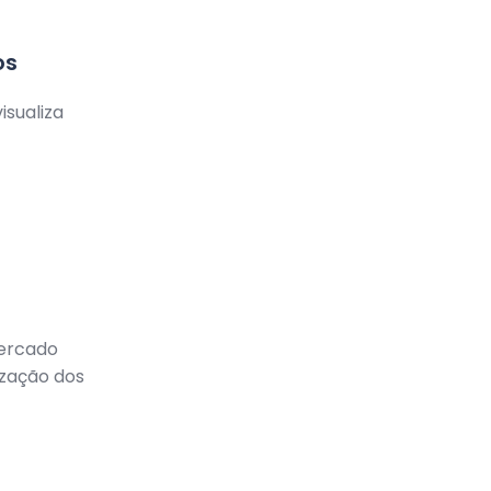
os
visualiza
ercado
ização dos