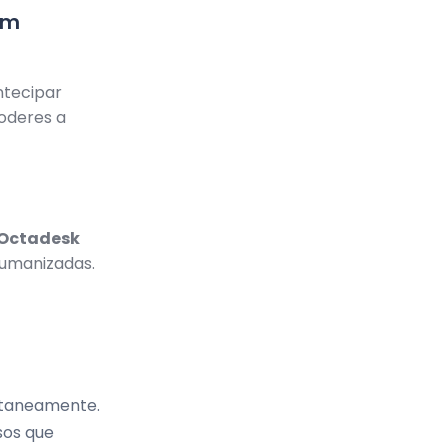
em
ntecipar
poderes a
 Octadesk
humanizadas.
antaneamente.
os que