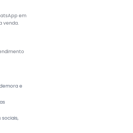
WhatsApp em
a venda.
tendimento
a demora e
as
sociais,