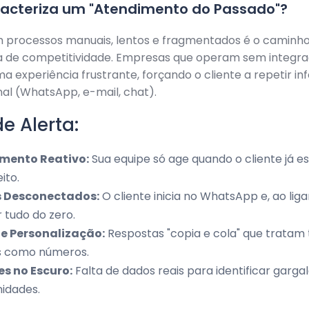
racteriza um "Atendimento do Passado"?
 processos manuais, lentos e fragmentados é o caminho
a de competitividade. Empresas que operam sem integr
 experiência frustrante, forçando o cliente a repetir i
al (WhatsApp, e-mail, chat).
de Alerta:
mento Reativo:
Sua equipe só age quando o cliente já e
eito.
 Desconectados:
O cliente inicia no WhatsApp e, ao liga
r tudo do zero.
de Personalização:
Respostas "copia e cola" que tratam 
es como números.
es no Escuro:
Falta de dados reais para identificar gargal
idades.