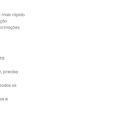
 mais rápido
ação
nformações
stá
r, precisa
todos os
os e