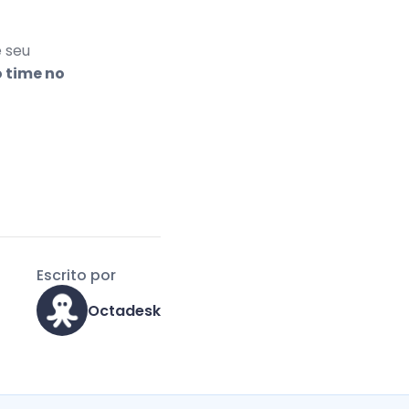
 seu
 time no
Escrito por
Octadesk