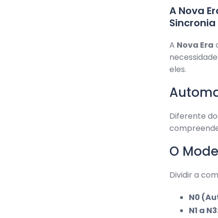
A Nova E
Sincronia
A
Nova Era
c
necessidades
eles.
Automaç
Diferente do
compreende a
O Model
Dividir a co
N0 (Au
N1 a N3