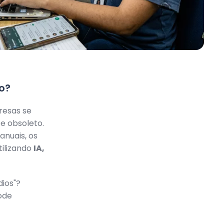
o?
resas se
e obsoleto.
nuais, os
utilizando
IA,
ios"?
ode