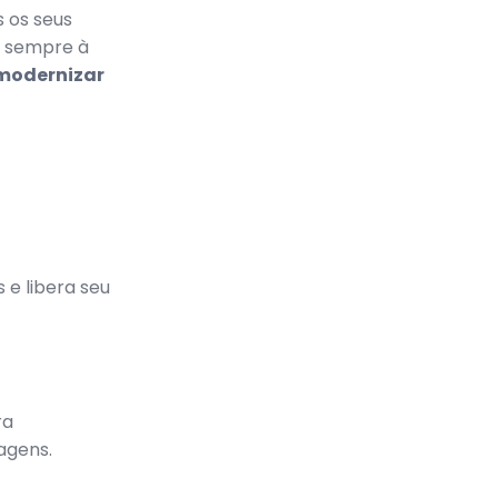
s os seus
ja sempre à
 modernizar
e libera seu
ra
agens.