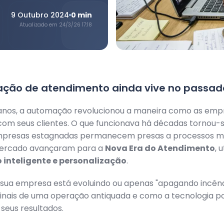
9 Outubro 2024
0
min
Atualizado em
24/3/26 17:18
ação de atendimento ainda vive no passad
 anos, a automação revolucionou a maneira como as emp
om seus clientes. O que funcionava há décadas tornou-s
presas estagnadas permanecem presas a processos ma
mercado avançaram para a
Nova Era do Atendimento
, 
inteligente e personalização
.
 sua empresa está evoluindo ou apenas "apagando incênd
sinais de uma operação antiquada e como a tecnologia p
seus resultados.