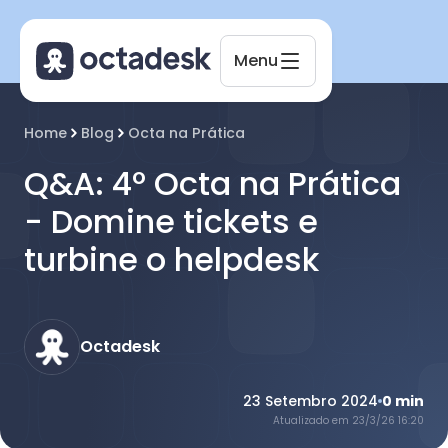
Menu
Octadesk
Home
Blog
Octa na Prática
Online agora
Q&A: 4º Octa na Prática
- Domine tickets e
turbine o helpdesk
Octadesk
23 Setembro 2024
0
min
Atualizado em
23/3/26 16:20