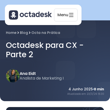
Menu
Octadesk
Home
Blog
Octa na Prática
Online agora
Octadesk para CX -
Parte 2
Ana Eidt
Analista de Marketing I
4 Junho 2025
0
min
Atualizado em
23/3/26 16:30