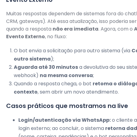
Muitas respostas dependem de sistemas fora do chat
CRM, gateways). Até essa atualização, isso poderia se
quando a resposta
não era imediata
. Agora, com o
Evento Externo
, no fluxo:
O bot envia a solicitação para outro sistema (via
C
outro sistema
);
Aguarda até 30 minutos
a devolutiva do seu sist
webhook)
na mesma conversa
;
Quando a resposta chega, o bot
retoma o diálog
contexto
, sem abrir um novo atendimento.
Casos práticos que mostramos na live
Login/autenticação via WhatsApp:
o cliente 
login externo; ao concluir, o sistema
retorna dado
(nome, carteira, pendências) e o bot personaliza