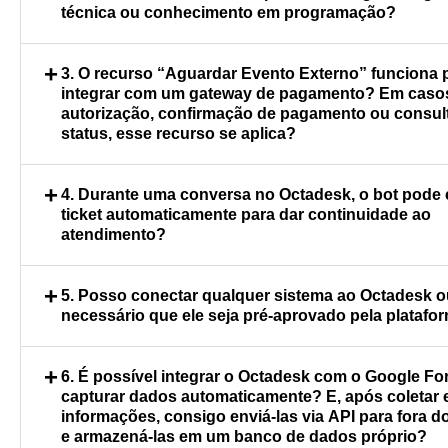
técnica ou conhecimento em programação?
Isso pode variar de acordo com cada integração
+
3. O recurso “Aguardar Evento Externo” funciona 
No caso do recurso Aguardar Evento Externo, é
integrar com um gateway de pagamento? Em cas
necessário que o sistema integrado envie um c
autorização, confirmação de pagamento ou consul
para a URL do bot, ou seja, há uma etapa de 
status, esse recurso se aplica?
envolvida. Já nos dois casos (Conecte a outro 
Sim, desde que o processo ocorra durante um
Aguardar Evento Externo), é possível salvar os
+
4. Durante uma conversa no Octadesk, o bot pode 
o Aguardar Evento Externo pode ser usado par
retornados em variáveis do fluxo, para usá-los
ticket automaticamente para dar continuidade ao
retorno de um gateway, por exemplo, a confi
posteriormente no atendimento.
atendimento?
um pagamento. Porém, pode ser necessário u
desenvolvimento técnico para configurar o env
Sim, é possível. Nesse caso, a integração pode s
+
5. Posso conectar qualquer sistema ao Octadesk o
callback.
usando o recurso Conectar a outro sistema e a
necessário que ele seja pré-aprovado pela platafo
Octadesk, sem a necessidade de utilizar o Agu
Evento Externo.
Sim, é possível integrar com qualquer sistema
+
6. É possível integrar o Octadesk com o Google Fo
API. O Octadesk permite consultas e criações 
capturar dados automaticamente? E, após coletar 
via API, e o recurso Aguardar Evento Externo
informações, consigo enviá-las via API para fora 
pode ser utilizado para lidar com processos as
e armazená-las em um banco de dados próprio?