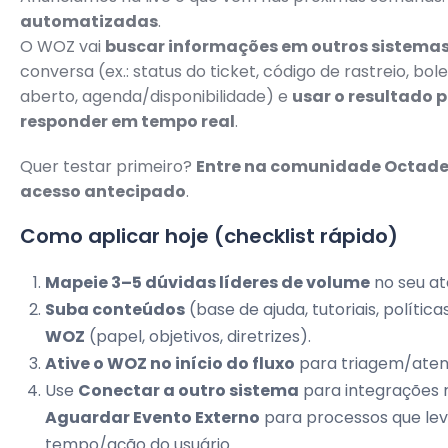
automatizadas
.
O WOZ vai
buscar informações em outros sistema
conversa (ex.: status do ticket, código de rastreio, bo
aberto, agenda/disponibilidade) e
usar o resultado 
responder em tempo real
.
Quer testar primeiro?
Entre na comunidade Octad
acesso antecipado
.
Como aplicar hoje (checklist rápido)
Mapeie 3–5 dúvidas líderes de volume
no seu a
Suba conteúdos
(base de ajuda, tutoriais, política
WOZ
(papel, objetivos, diretrizes).
Ative o WOZ no início do fluxo
para triagem/aten
Use
Conectar a outro sistema
para integrações 
Aguardar Evento Externo
para processos que le
tempo/ação do usuário.