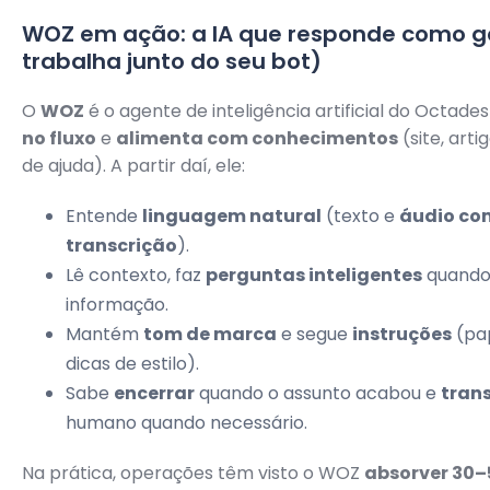
WOZ em ação: a IA que responde como g
trabalha junto do seu bot)
O
WOZ
é o agente de inteligência artificial do Octade
no fluxo
e
alimenta com conhecimentos
(site, arti
de ajuda). A partir daí, ele:
Entende
linguagem natural
(texto e
áudio co
transcrição
).
Lê contexto, faz
perguntas inteligentes
quando 
informação.
Mantém
tom de marca
e segue
instruções
(pap
dicas de estilo).
Sabe
encerrar
quando o assunto acabou e
trans
humano quando necessário.
Na prática, operações têm visto o WOZ
absorver 30