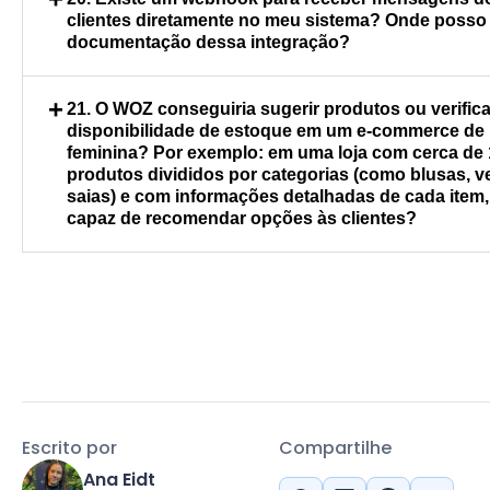
criar perfis que terão um contexto detalhado 
clientes diretamente no meu sistema? Onde posso
atendimento com um todo.
documentação dessa integração?
Você pode acessar via API esses dados, atravé
+
21. O WOZ conseguiria sugerir produtos ou verifica
endpoint:
disponibilidade de estoque em um e-commerce de
https://developers.octadesk.com/reference/
feminina? Por exemplo: em uma loja com cerca de 
produtos divididos por categorias (como blusas, v
saias) e com informações detalhadas de cada item, 
capaz de recomendar opções às clientes?
A nova versão do WOZ, o WOZ 2.0 vai conseguir
informações em APIs externas, logo, muito em 
possível.
Escrito por
Compartilhe
Ana Eidt