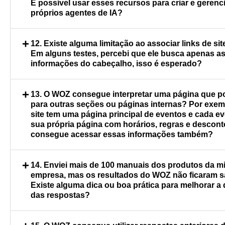
É possível usar esses recursos para criar e geren
como sites e arquivos. Em breve, também pod
próprios agentes de IA?
dados externos automaticamente por meio de 
automatizadas, recurso que está em fase de a
Sim, o Octadesk oferece integração via API e 
+
12. Existe alguma limitação ao associar links de s
antecipado.
possível usar o recurso Conecte a outro siste
Em alguns testes, percebi que ele busca apenas a
chamadas de API e o Aguardar Evento Externo
informações do cabeçalho, isso é esperado?
webhooks e callbacks. Para quem deseja criar
personalizados, a recomendação é utilizar o OS
Em princípio, não há grandes limitações. No ent
+
13. O WOZ consegue interpretar uma página que po
interpreta mensagens de texto, imagem e áudi
site depende de interações dinâmicas (como m
para outras seções ou páginas internas? Por exem
de manter um agente totalmente externo ao 
pop-ups ou elementos carregados via JavaScr
site tem uma página principal de eventos e cada e
pode não processar o conteúdo corretamente
sua própria página com horários, regras e descon
casos, o suporte do Octadesk pode ajudar a aju
consegue acessar essas informações também?
leitura das páginas.
Sim, consegue! Ele faz a varredura em todo o se
+
14. Enviei mais de 100 manuais dos produtos da m
armazenar as informações como conheciment
empresa, mas os resultados do WOZ não ficaram sa
Existe alguma dica ou boa prática para melhorar a
das respostas?
A qualidade e a organização do conteúdo faze