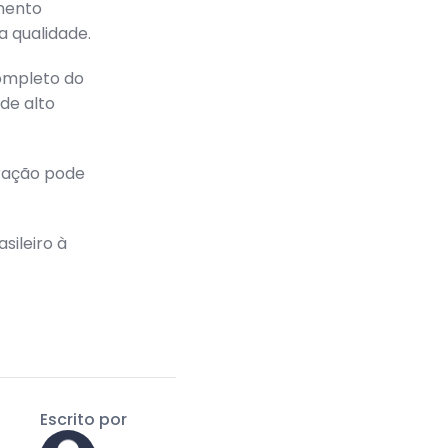
mento
 qualidade.
completo do
de alto
ração pode
sileiro à
Escrito por