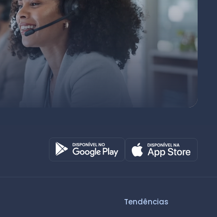
Octadesk
Online agora
Tendências