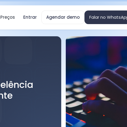
Preços
Entrar
Agendar demo
Falar no WhatsAp
celência
nte