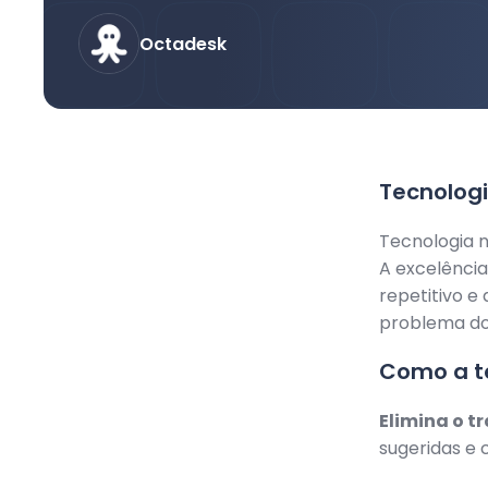
Octadesk
Tecnologi
Tecnologia n
A excelência
repetitivo e
problema do
Como a t
Elimina o t
sugeridas e 