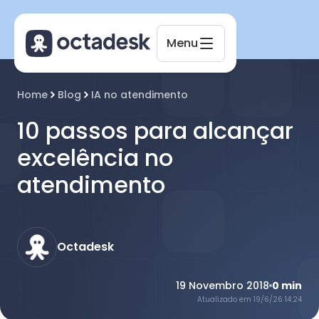
Menu
Home
Blog
IA no atendimento
Octadesk
10 passos para alcançar
Online agora
excelência no
atendimento
Octadesk
19 Novembro 2018
0
min
Atualizado em
19/6/26 14:24