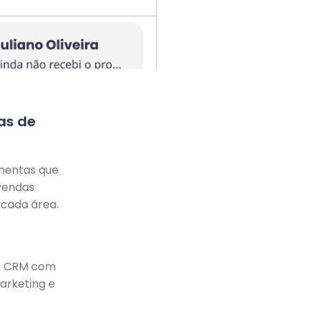
as de
mentas que
 vendas
e cada área.
o CRM com
arketing e