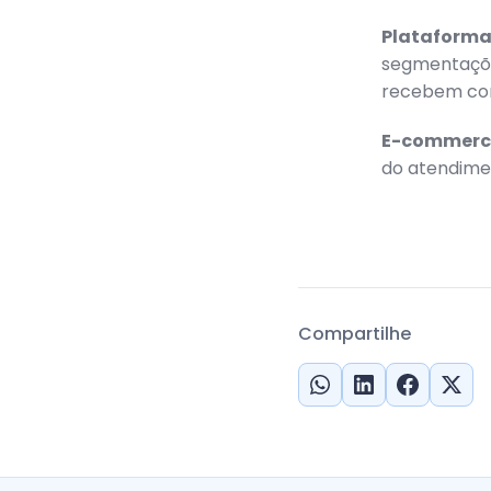
Plataformas
segmentações
recebem con
E-commerc
do atendimen
Compartilhe