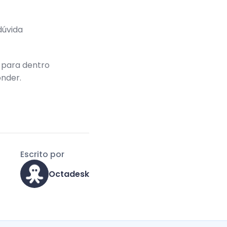
dúvida
s para dentro
onder.
Escrito por
Octadesk