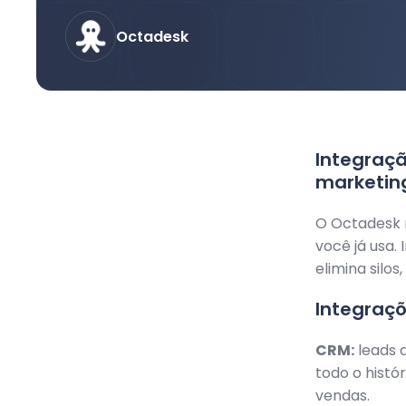
Octadesk
Integraçã
marketin
O Octadesk 
você já usa.
elimina silo
Integraç
CRM:
leads 
todo o histó
vendas.