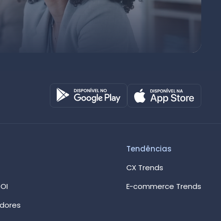
Octadesk
Online agora
Tendências
CX Trends
OI
E-commerce Trends
edores