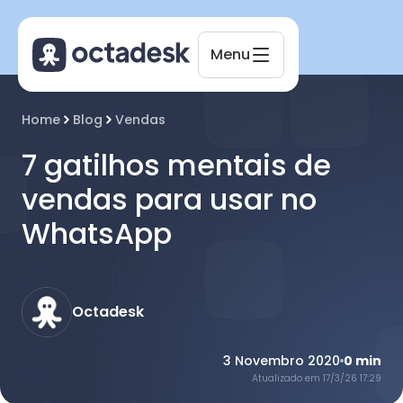
Menu
Home
Blog
Vendas
7 gatilhos mentais de
vendas para usar no
WhatsApp
Octadesk
Online agora
Octadesk
3 Novembro 2020
0
min
Atualizado em
17/3/26 17:29