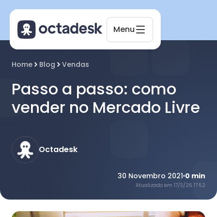
Menu
Home
Blog
Vendas
Passo a passo: como
vender no Mercado Livre
Octadesk
Online agora
Octadesk
30 Novembro 2021
0
min
Atualizado em
17/3/26 17:52