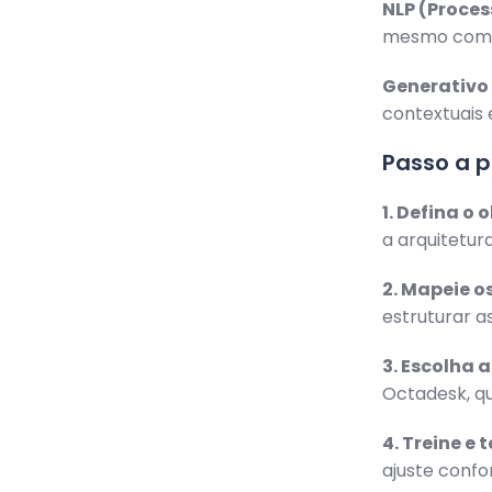
NLP (Proce
mesmo com va
Generativo 
contextuais 
Passo a p
1. Defina o 
a arquitetura
2. Mapeie os
estruturar a
3. Escolha 
Octadesk, qu
4. Treine e t
ajuste conf