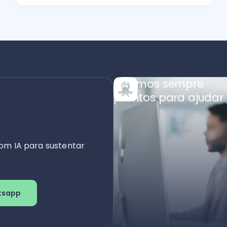
Estamos sempre
prontos para ajudar 
om IA para sustentar
tsapp