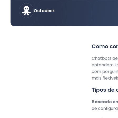
Octadesk
Como cons
Chatbots de i
entendem li
com pergunt
mais flexívei
Tipos de 
Baseado em
de configurar