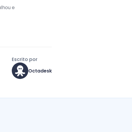
alhou e
Escrito por
Octadesk