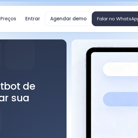
Preços
Entrar
Agendar demo
Falar no WhatsAp
tbot de
iar sua