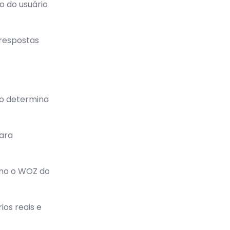
o do usuário
respostas
vo determina
para
mo o WOZ do
os reais e