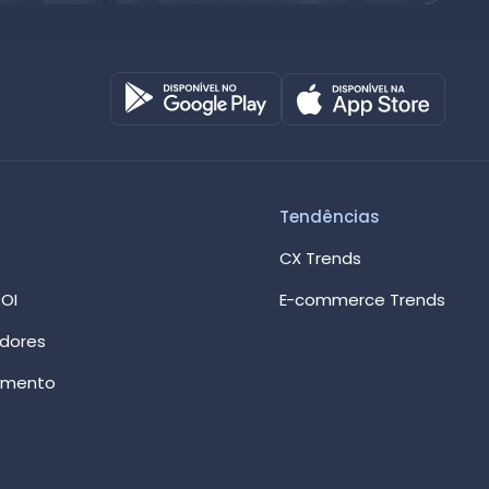
Octadesk
Online agora
Tendências
CX Trends
OI
E-commerce Trends
edores
imento