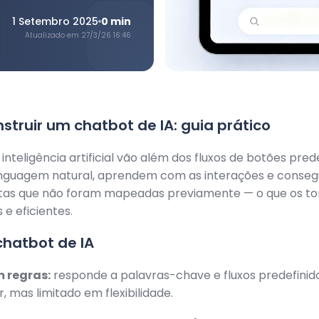
1 Setembro 2025
0
min
Atualizado em
27/3/26 16:46
truir um chatbot de IA: guia prático
nteligência artificial vão além dos fluxos de botões prede
nguagem natural, aprendem com as interações e conseg
as que não foram mapeadas previamente — o que os to
s e eficientes.
chatbot de IA
 regras:
responde a palavras-chave e fluxos predefinido
, mas limitado em flexibilidade.