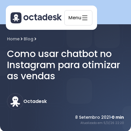
Menu
Octadesk
Home
Blog
Online agora
Como usar chatbot no
Instagram para otimizar
as vendas
Octadesk
8 Setembro 2021
0
min
Atualizado em
5/3/26 22:20