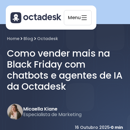
Menu
Home
Blog
Octadesk
Octadesk
Como vender mais na
Online agora
Black Friday com
chatbots e agentes de IA
da Octadesk
Micaella Kiane
Especialista de Marketing
16 Outubro 2025
0
min