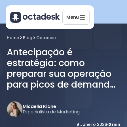
Menu
Home
Blog
Octadesk
Antecipação é
Octadesk
Online agora
estratégia: como
preparar sua operação
para picos de demanda
sem perder
performance
Micaella Kiane
Especialista de Marketing
19 Janeiro 2026
0
min