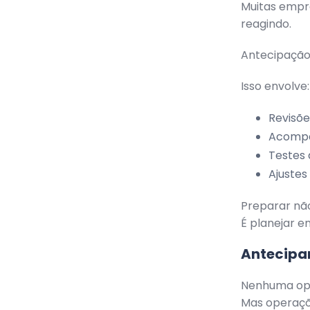
Muitas empr
reagindo.
Antecipação
Isso envolve:
Revisõe
Acompa
Testes 
Ajustes
Preparar não
É planejar e
Antecipar
Nenhuma ope
Mas operaçõ