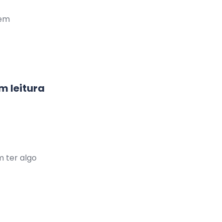
gem
 leitura
 ter algo