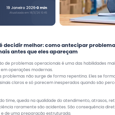
19 Janeiro 2026
0
min
Atualizado em
18/3/26 10:45
é decidir melhor: como antecipar problem
nais antes que eles apareçam
ão de problemas operacionais é uma das habilidades mai
 em operações modernas.
s problemas não surge de forma repentina. Eles se for
sinais claros e só parecem inesperados quando são perc
o time, queda na qualidade do atendimento, atrasos, re
ciência raramente são acidentes. São consequência diret
 e de uma preparação estruturada.