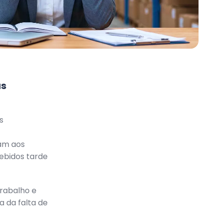
as
s
mam aos
ebidos tarde
trabalho e
a da falta de