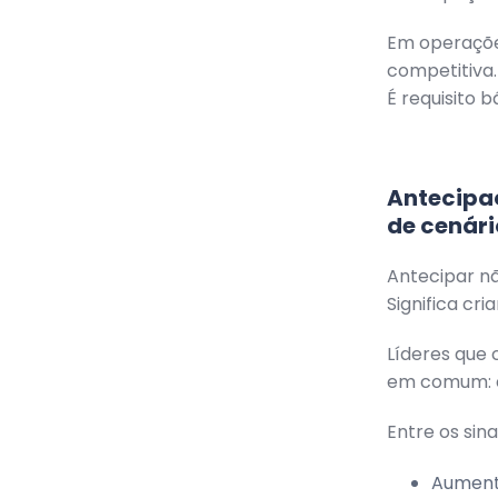
Em operaçõe
competitiva.
É requisito b
Antecipa
de cenári
Antecipar nã
Significa cr
Líderes que
em comum: e
Entre os sin
Aument