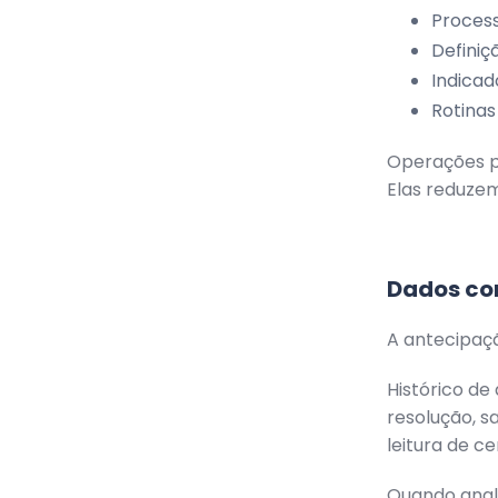
Process
Definiç
Indicad
Rotina
Operações p
Elas reduzem
Dados co
A antecipaç
Histórico de
resolução, s
leitura de ce
Quando anal