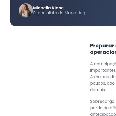
Micaella Kiane
Especialista de Marketing
Preparar 
operacio
A antecipaç
importantes
A maioria do
poucos, dão 
demais.
Sobrecarga d
perda de efi
antecipação