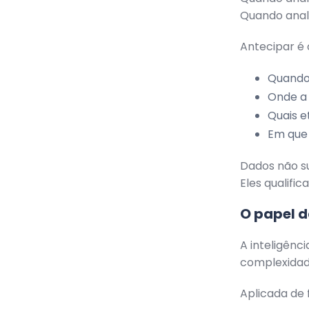
Quando anal
Antecipar é 
Quando
Onde a 
Quais e
Em que 
Dados não s
Eles qualifi
O papel d
A inteligênc
complexidad
Aplicada de 