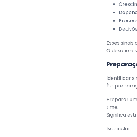
Cresci
Dependê
Process
Decisõe
Esses sinais
O desafio é 
Preparaçã
Identificar s
É a prepara
Preparar uma
time.
Significa es
Isso inclui: