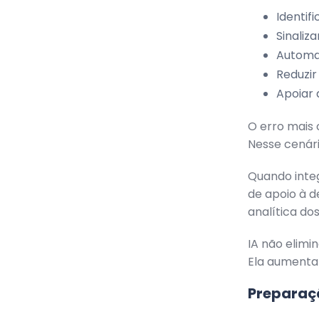
Identi
Sinaliz
Automat
Reduzir
Apoiar 
O erro mais
Nesse cenári
Quando inte
de apoio à d
analítica dos
IA não elimi
Ela aumenta 
Preparaçã