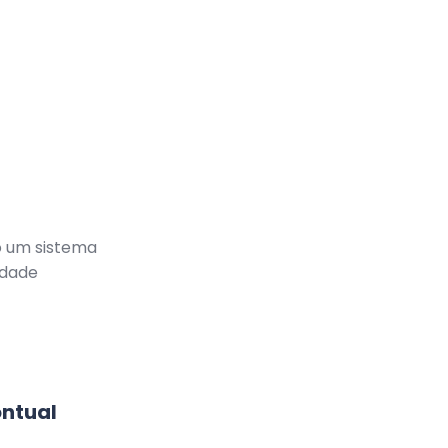
o um sistema
idade
ontual