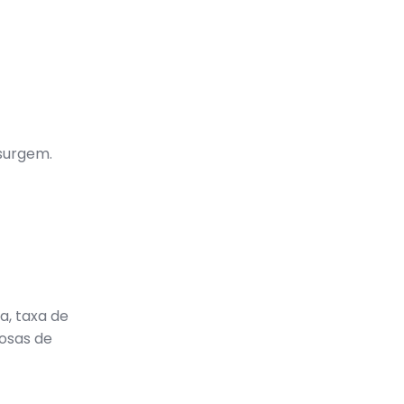
surgem.
a, taxa de
iosas de