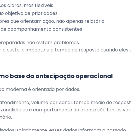
os claros, mas flexíveis
ão objetiva de prioridades
ores que orientam ação, não apenas relatório
s de acompanhamento consistentes
reparadas não evitam problemas.
 o custo, o impacto e o tempo de resposta quando eles 
mo base da antecipação operacional
ão moderna é orientada por dados.
 atendimento, volume por canal, tempo médio de respost
azonalidades e comportamento do cliente são fontes val
nário.
isados isoladamente, esses dados informam o passado.