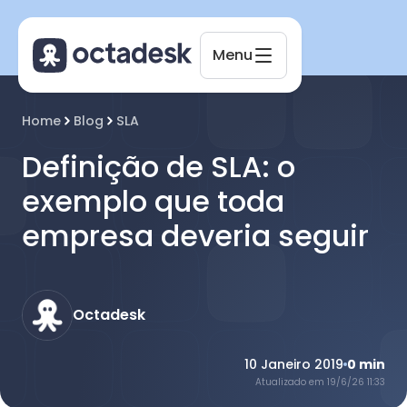
Menu
Octadesk
Home
Blog
SLA
Online agora
Definição de SLA: o
exemplo que toda
empresa deveria seguir
Octadesk
10 Janeiro 2019
0
min
Atualizado em
19/6/26 11:33