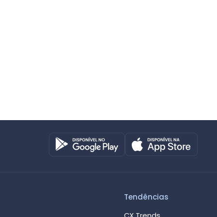
Octadesk
Online agora
Tendências
CX Trends