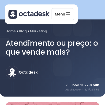
Menu
Home
Blog
Marketing
Atendimento ou preço: o
Octadesk
que vende mais?
Online agora
Octadesk
7 Junho 2022
0
min
Atualizado em
18/3/26 9:55