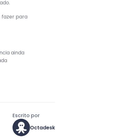
ado.
 fazer para
ncia ainda
ada
Escrito por
Octadesk