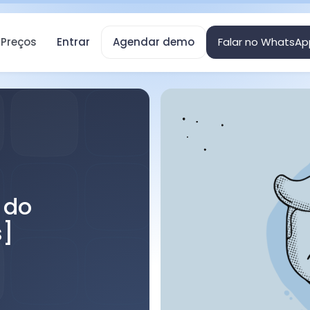
Preços
Entrar
Agendar demo
Falar no WhatsAp
 do
s]