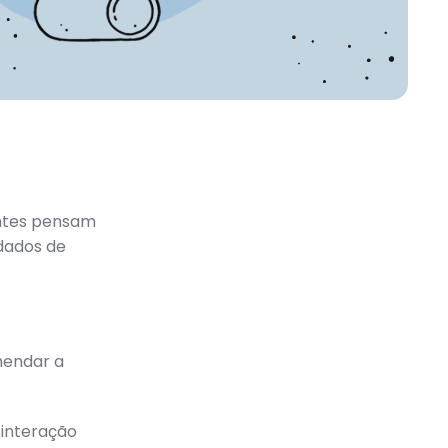
entes pensam
dados de
mendar a
 interação