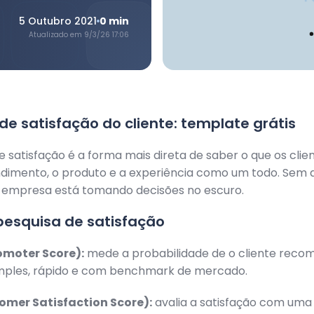
5 Outubro 2021
0
min
Atualizado em
9/3/26 17:06
de satisfação do cliente: template grátis
e satisfação é a forma mais direta de saber o que os cli
ndimento, o produto e a experiência como um todo. Sem 
a empresa está tomando decisões no escuro.
pesquisa de satisfação
omoter Score):
mede a probabilidade de o cliente reco
mples, rápido e com benchmark de mercado.
mer Satisfaction Score):
avalia a satisfação com uma