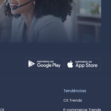
Octadesk
Online agora
Tendências
CX Trends
OI
E-commerce Trends