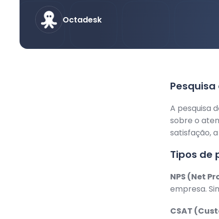
Octadesk
Pesquisa 
A pesquisa d
sobre o ate
satisfação, 
Tipos de 
NPS (Net Pr
empresa. Si
CSAT (Custo