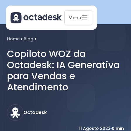
Menu
Home
Blog
Octadesk
Online agora
Copiloto WOZ da
Octadesk: IA Generativa
para Vendas e
Atendimento
Octadesk
11 Agosto 2023
0
min