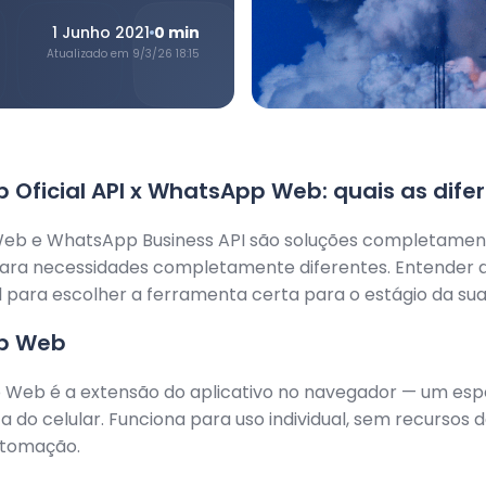
1 Junho 2021
0
min
Atualizado em
9/3/26 18:15
Oficial API x WhatsApp Web: quais as dife
b e WhatsApp Business API são soluções completamen
para necessidades completamente diferentes. Entender a
para escolher a ferramenta certa para o estágio da su
p Web
Web é a extensão do aplicativo no navegador — um esp
do celular. Funciona para uso individual, sem recursos 
utomação.