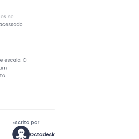
tes no
 acessado
e escala. O
 um
to.
Escrito por
Octadesk