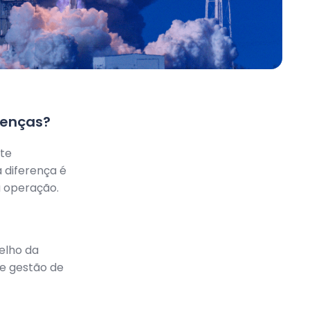
renças?
te
 diferença é
a operação.
elho da
de gestão de