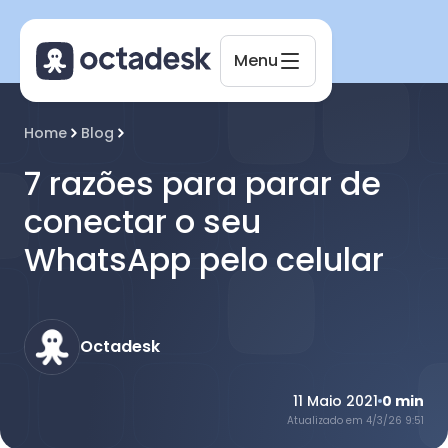
Menu
Home
Blog
Octadesk
Online agora
7 razões para parar de
conectar o seu
WhatsApp pelo celular
Octadesk
11 Maio 2021
0
min
Atualizado em
4/3/26 9:51