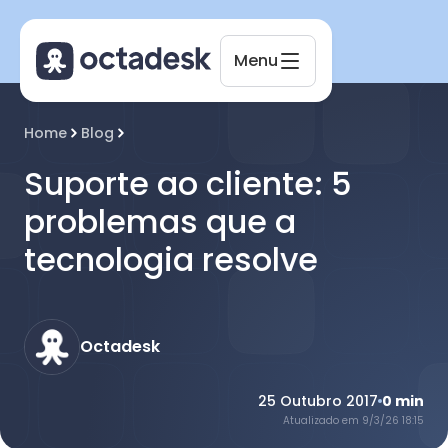
Menu
Octadesk
Home
Blog
Online agora
Suporte ao cliente: 5
problemas que a
tecnologia resolve
Octadesk
25 Outubro 2017
0
min
Atualizado em
9/3/26 18:15