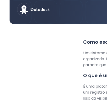
Octadesk
Como esco
Um sistema d
organizada. 
garante que
O que é u
É uma plataf
um registro 
Isso dá visib