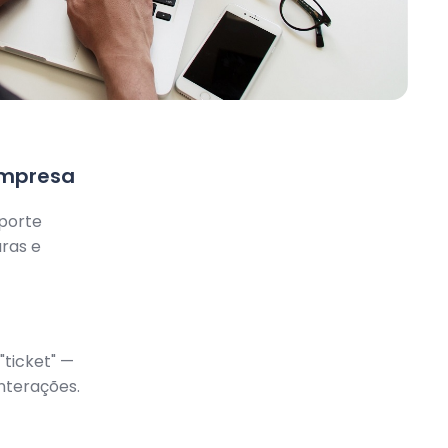
empresa
uporte
aras e
"ticket" —
nterações.