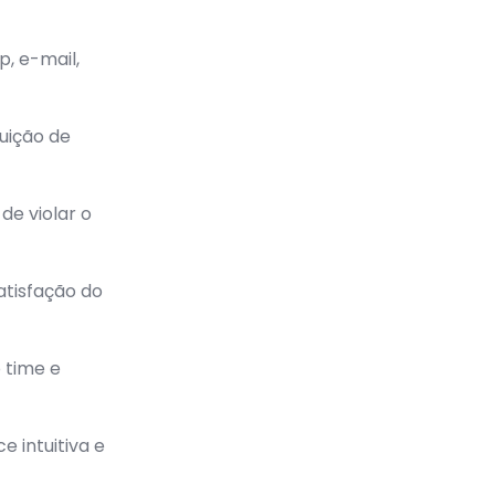
, e-mail,
uição de
de violar o
atisfação do
 time e
 intuitiva e