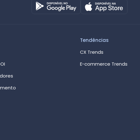
Octadesk
Online agora
Tendências
CX Trends
OI
E-commerce Trends
edores
imento