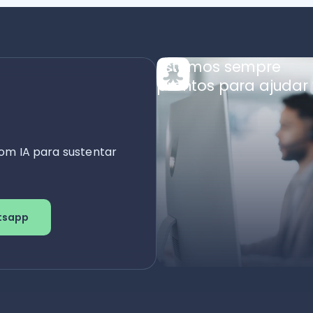
Estamos sempre
prontos para ajudar 
om IA para sustentar
tsapp