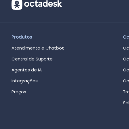
Produtos
Oc
Atendimento e Chatbot
Oc
Central de Suporte
Oc
Agentes de IA
Oc
Integrações
Oc
Preços
Tr
So