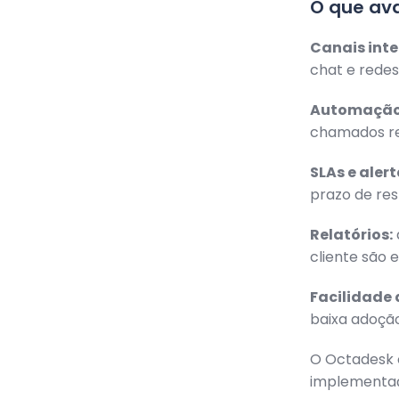
O que ava
Canais int
chat e redes
Automação
chamados re
SLAs e alert
prazo de res
Relatórios:
cliente são 
Facilidade 
baixa adoção
O Octadesk o
implementaç