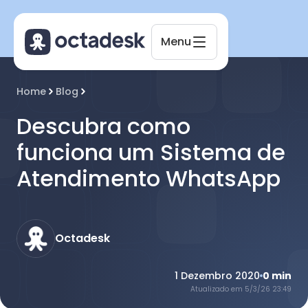
Menu
Octadesk
Home
Blog
Online agora
Descubra como
funciona um Sistema de
Atendimento WhatsApp
Octadesk
1 Dezembro 2020
0
min
Atualizado em
5/3/26 23:49