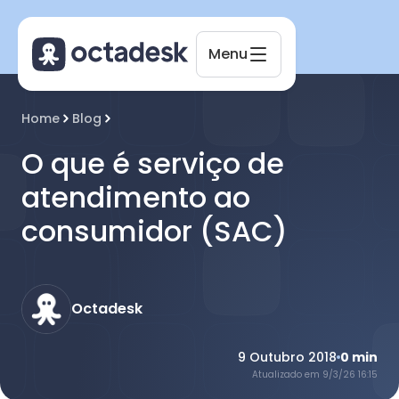
Menu
Octadesk
Home
Blog
Online agora
O que é serviço de
atendimento ao
consumidor (SAC)
Octadesk
9 Outubro 2018
0
min
Atualizado em
9/3/26 16:15