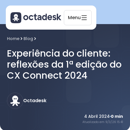
Menu
Octadesk
Home
Blog
Online agora
Experiência do cliente:
reflexões da 1ª edição do
CX Connect 2024
Octadesk
4 Abril 2024
0
min
Atualizado em
9/3/26 15:41