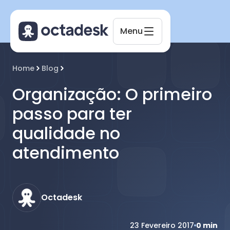
Menu
Octadesk
Home
Blog
Online agora
Organização: O primeiro
passo para ter
qualidade no
atendimento
Octadesk
23 Fevereiro 2017
0
min