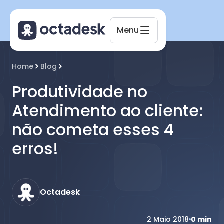
Menu
Octadesk
Home
Blog
Online agora
Produtividade no
Atendimento ao cliente:
não cometa esses 4
erros!
Octadesk
2 Maio 2018
0
min