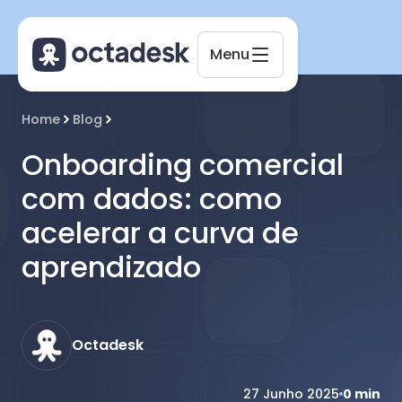
Menu
Octadesk
Home
Blog
Online agora
Onboarding comercial
com dados: como
acelerar a curva de
aprendizado
Octadesk
27 Junho 2025
0
min