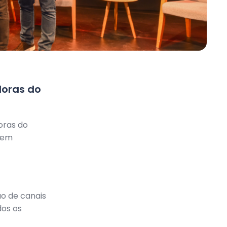
doras do
oras do
 em
o de canais
dos os