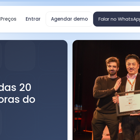
Preços
Entrar
Agendar demo
Falar no WhatsAp
das 20
oras do