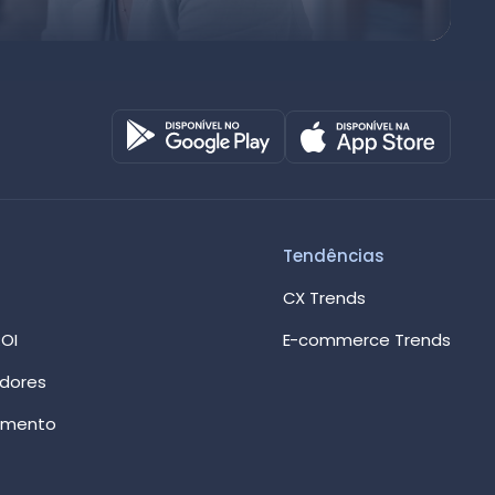
Octadesk
Online agora
Tendências
CX Trends
OI
E-commerce Trends
edores
imento