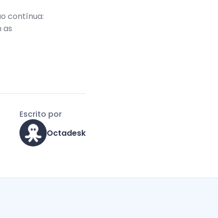
o contínua:
m as
Escrito por
Octadesk