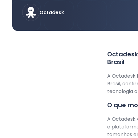
Octadesk
Octadesk
Brasil
A Octadesk 
Brasil, con
tecnologia a
O que mo
A Octadesk v
e plataforma
tamanhos ent