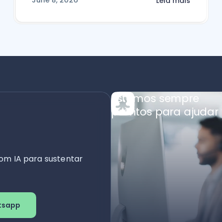
June 8, 2026
Leia mais
Estamos sempre
prontos para ajudar 
om IA para sustentar
tsapp