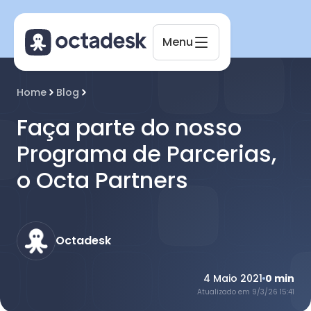
Menu
Octadesk
Home
Blog
Online agora
Faça parte do nosso
Programa de Parcerias,
o Octa Partners
Octadesk
4 Maio 2021
0
min
Atualizado em
9/3/26 15:41